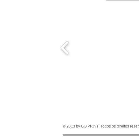
Rótulos e Em
goprint@goprint.com.br
Phone: +55 62 328
R. Tapajós, 481 - Vila Brasilia – Goiânia 
© 2013 by GO PRINT
. Todos os direitos rese