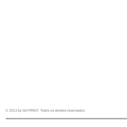
goprint@goprint.com.br
Phone: +55 62 3283-5585 / +55 62 3259-8731
R. Tapajós, 481 - Vila Brasilia – Goiânia – GO - Brasil
© 2013 by GO PRINT
. Todos os direitos reservados.